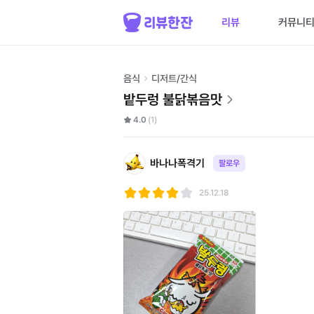
리뷰
커뮤니
음식
디저트/간식
밭두렁 불닭볶음맛
4.0
(1)
바나나폭격기
팔로우
25.12.18