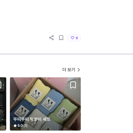
8
더 보기
뚜띠뚜띠 턱받이 세트
5.0
(1)