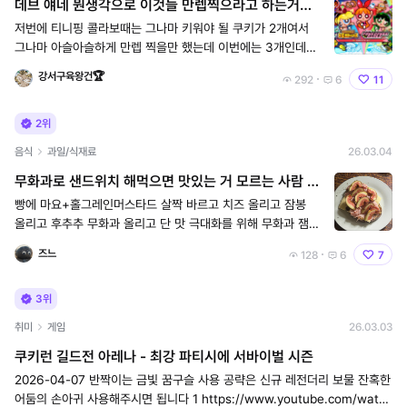
데브 얘네 뭔생각으로 이것들 만렙찍으라고 하는거임?
ㅇㅅㅇ
저번에 티니핑 콜라보때는 그나마 키워야 될 쿠키가 2개여서
그나마 아슬아슬하게 만렙 찍을만 했는데 이번에는 3개인데
어떻게 키우라는 건지 거참 현질안하면 죽어도 만렙 안되는데
강서구육왕건🏆
292
6
11
어케 만렙 찍으라고 만들어 놓은거죠…...?ㅇㅅㅇ
2위
음식
과일/식재료
26.03.04
무화과로 샌드위치 해먹으면 맛있는 거 모르는 사람 없
길
빵에 마요+홀그레인머스타드 살짝 바르고 치즈 올리고 잠봉
올리고 후추추 무화과 올리고 단 맛 극대화를 위해 무화과 잼도
살짝 얹어주면 여러분 나 됐어요!! 브런치 카페 사장 됐어요!!!
즈느
128
6
7
할 수 잇슨
3위
취미
게임
26.03.03
쿠키런 길드전 아레나 - 최강 파티시에 서바이벌 시즌
2026-04-07 반짝이는 금빛 꿈구슬 사용 공략은 신규 레전더리 보물 잔혹한
어둠의 손아귀 사용해주시면 됩니다 1 https://www.youtube.com/watc