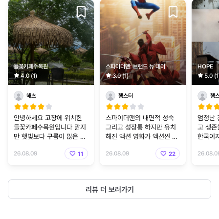
들꽃카페수목원
스파이더맨: 브랜드 뉴 데이
HOPE
4.0 (1)
3.0 (1)
5.0 (1
해츠
햄스터
햄
안녕하세요 고창에 위치한
스파이더맨의 내면적 성숙
엄청난 
들꽃카페수목원입니다 맑지
그리고 성장통 하지만 유치
고 생존을
만 햇빛보다 구름이 많은 일
해진 액션 영화가 액션씬 보
한국이지
요일입니다 근래에 가까운
다는 히어로의 고민과 성장
마을이 
26.08.09
26.08.09
26.08.0
11
22
거리로만 드라이브를 즐겼던
을 더 중점으로 다룬거 같다.
게 당하는 것 미
것같습니다,
썬더볼트
에
리뷰 더 보러가기