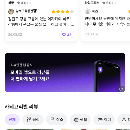
히코
4.0
(1)
라임그라스
5.0
(1)
강서구육왕건🏆
해츠
안녕하세요 용인에 위치한 
강원도 강릉 교동에 있는 이자카야 히코!
니다 무더운 더위가 지속되는 화창한 일요
강릉에서 괜찮은 술집 없나 하고 걸어 다니
일입니다 더위를 먹어서 그런가 어제보다
다가 우연히 찾게 돼서 한 번 방문해 봄! 메
26.08.02
26.08.02
33
덜 더운 느낌이어서 나
뉴는 해산물
리뷰한잔 앱 출시
모바일 앱으로 리뷰를
더 편하게 남겨보세요
2
/
2
카테고리별 리뷰
전체
음식
장소
생활
취미