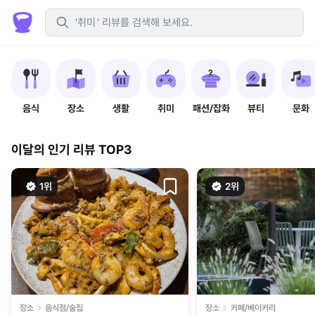
취미
음식
장소
생활
취미
패션/잡화
뷰티
문화
이달의 인기 리뷰 TOP3
1위
2위
장소
음식점/술집
장소
카페/베이커리