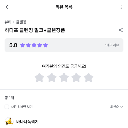
리뷰 목록
뷰티
클렌징
히디프 클렌징 밀크+클렌징폼
5.0
1개의 리뷰
여러분의 의견도 궁금해요!
총
1
개
사진 리뷰만 보기
바나나폭격기