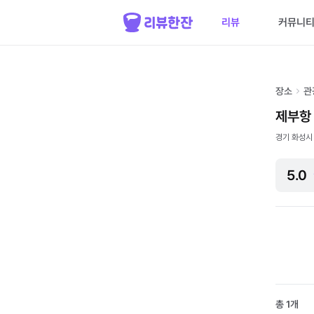
리뷰
커뮤니
장소
관
제부항
경기 화성시 
5.0
총
1
개