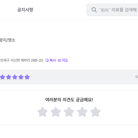
생활
티
공지사항
취미
광지/명소
만세구 서신면 제부리 289-20
복사
지도
1
여러분의 의견도 궁금해요!