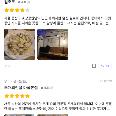
원효로
4.0
(1)
서울 용산구 효창공원앞역 인근에 위치한 술집 원효로 입니다. 동네에서 오랫
동안 자리를 지켜온 듯한 노포 감성이 물씬 느껴지는 술집으로, 매장 규모는
크지 않지만 오히려 아늑하고 편안한 분위기 덕분에 부담 없이 술 한잔하기 좋
았습니다. 화려하거나
88
32
장소
음식점/술집
26.07.29
조개의전설 마곡본점
4.5
(2)
서울 발산역 인근에 위치한 조개 요리 전문점 조개의전설 입니다. 이번에 주문
한 메뉴는 조개전골(소)​였는데, 기대 이상으로 푸짐한 양과 신선한 조개가 인
상적이었습니다. 다양한 조개가 듬뿍 들어 있어 골라 먹는 재미가 있었고, 무