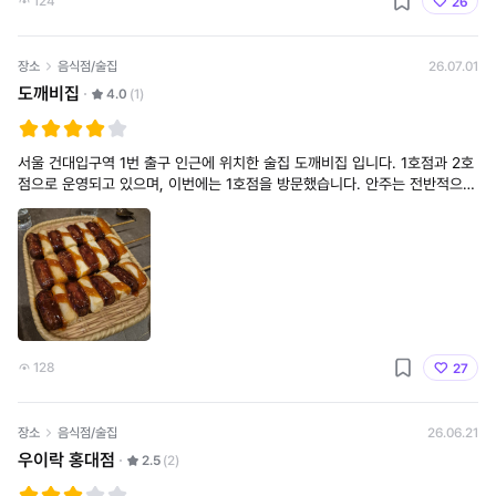
124
26
장소
음식점/술집
26.07.01
도깨비집
4.0
(1)
서울 건대입구역 1번 출구 인근에 위치한 술집 도깨비집 입니다. 1호점과 2호
점으로 운영되고 있으며, 이번에는 1호점을 방문했습니다. 안주는 전반적으로
종류가 다양하고 가격대도 비교적 저렴한 편이어서 부담 없이 술 한잔 즐기기
에 괜찮았습니다
128
27
장소
음식점/술집
26.06.21
우이락 홍대점
2.5
(2)