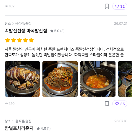
102
32
장소
음식점/술집
26.07.21
족발신선생 마곡발산점
5.0
(3)
서울 발산역 인근에 위치한 족발 프랜차이즈 족발신선생입니다. 전체적으로
만족도가 상당히 높았던 족발집이었습니다. 화덕족발 스타일이라 은은한 불향
이 더해져 일반 족발과는 또 다른 매력이 있었고, 겉은 쫄깃하면서도 속은 촉
촉해 끝까지 맛있게 즐길 수
120
35
장소
음식점/술집
26.07.18
밤별포차라운지
4.0
(1)