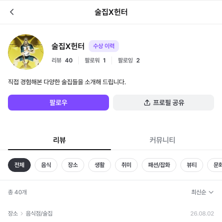
술집X헌터
술집X헌터
수상 이력
리뷰
40
팔로워
1
팔로잉
2
직접 경험해본 다양한 술집들을 소개해 드립니다.
팔로우
프로필 공유
리뷰
커뮤니티
전체
음식
장소
생활
취미
패션/잡화
뷰티
문
총 40개
장소
음식점/술집
26.08.02