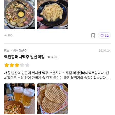
엇보다 국물 맛이
105
32
장소
음식점/술집
26.07.24
역전할머니맥주 발산역점
3.0
(1)
서울 발산역 인근에 위치한 맥주 프랜차이즈 주점 역전할머니맥주입니다. 전
체적으로 부담 없이 가볍게 술 한잔 즐기기 좋은 분위기의 술집이었습니다. 매
장은 창문을 활짝 개방해 개방감이 좋았는데도 에어컨을 시원하게 가동하고
있어 덥다는 느낌 없이 쾌적