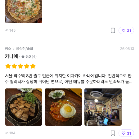
145
31
장소
음식점/술집
26.06.13
카나에
5.0
(4)
서울 약수역 8번 출구 인근에 위치한 이자카야 카나에입니다. 전반적으로 안
주 퀄리티가 상당히 뛰어난 편으로, 어떤 메뉴를 주문하더라도 만족도가 높게
느껴지는 곳이었습니다. 음식의 완성도가 좋은 것은 물론이고, 사장님께서도
매우 친절하게 응대해 주
184
31