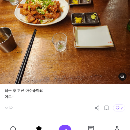
퇴근 후 한잔 아주좋아요
야르~
62
7