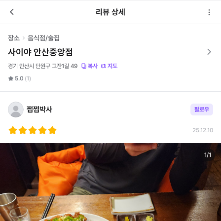
리뷰 상세
장소
음식점/술집
사이야 안산중앙점
경기 안산시 단원구 고잔1길 49
복사
지도
5.0
(1)
쩝쩝박사
팔로우
25.12.10
1
/
1