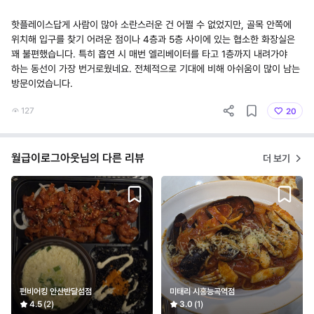
​핫플레이스답게 사람이 많아 소란스러운 건 어쩔 수 없었지만, 골목 안쪽에
위치해 입구를 찾기 어려운 점이나 4층과 5층 사이에 있는 협소한 화장실은
꽤 불편했습니다. 특히 흡연 시 매번 엘리베이터를 타고 1층까지 내려가야
하는 동선이 가장 번거로웠네요. 전체적으로 기대에 비해 아쉬움이 많이 남는
방문이었습니다.
127
20
월급이로그아웃님의 다른 리뷰
더 보기
펀비어킹 안산반달섬점
미태리 시흥능곡역점
4.5
(2)
3.0
(1)