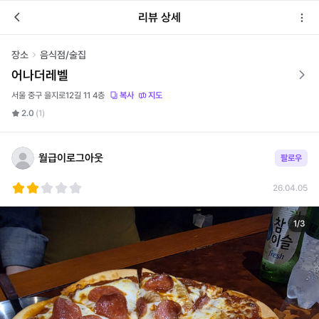
리뷰 상세
장소
음식점/술집
어나더레벨
서울 중구 을지로12길 11
4층
복사
지도
2.0
(1)
월급이로그아웃
팔로우
26.04.05
1
/
3