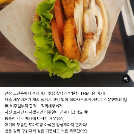
안산 고잔동에서 수제버거 맛집 찾다가 방문한 THE나은 버거!
요즘 새우버거가 계속 땡겨서 고민 없이 직화새우버거 세트로 주문했어요 🙌
🍔 비주얼부터 합격… 직화새우버거
사진 보시면 아시겠지만 비주얼이 진짜 미쳤어요 🤤
통통한 새우 패티에 바삭한 새우튀김,
거기에 두툼한 토마토랑 아삭한 양상추까지 한가득!
빵은 살짝 구워져서 겉은 따뜻하고 속은 촉촉했어요.