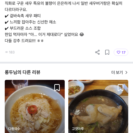
직화로 구운 새우 특유의 불향이 은은하게 나서 일반 새우버거랑은 확실히
다르더라구요.
✔️ 겉바속촉 새우 패티
✔️ 느끼함 잡아주는 신선한 채소
✔️ 부드러운 소스 조합
한입 먹자마자 “아… 이거 제대로다” 싶었어요 😂
다들 강추 드려요!!! ㅎㅎ
183
17
롱두님의 다른 리뷰
더 보기
다원국수
고갯마루