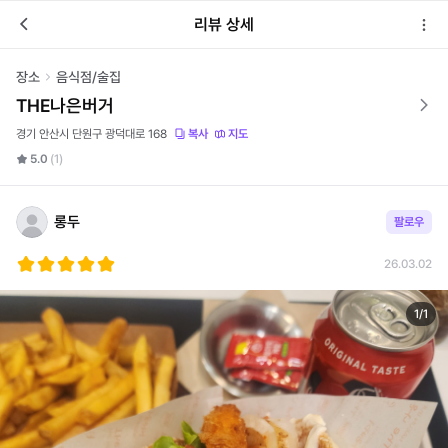
리뷰 상세
장소
음식점/술집
THE나은버거
경기 안산시 단원구 광덕대로 168
복사
지도
5.0
(1)
롱두
팔로우
26.03.02
1
/
1