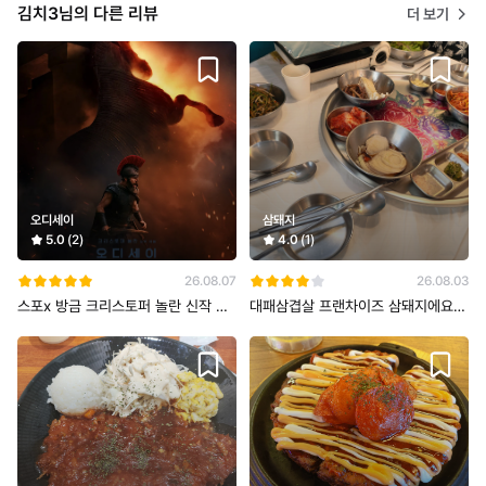
김치3님의 다른 리뷰
더 보기
오디세이
삼돼지
5.0
(2)
4.0
(1)
26.08.07
26.08.03
스포x 방금 크리스토퍼 놀란 신작 오
대패삼겹살 프랜차이즈 삼돼지에요
디세이 IMAX로 때리고 나왔는데 와
화곡동 근처에서 가장 저렴하게 냉삼
을 먹