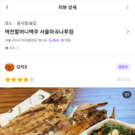
리뷰 상세
장소
음식점/술집
역전할머니맥주 서울마곡나루점
서울 강서구 마곡중앙로 161-8
복사
지도
4.0
(1)
김치3
팔로우
26.02.12
1
/
1