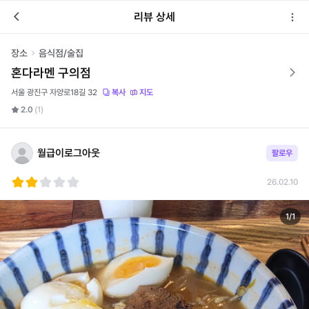
리뷰 상세
장소
음식점/술집
혼다라멘 구의점
서울 광진구 자양로18길 32
복사
지도
2.0
(1)
월급이로그아웃
팔로우
26.02.10
1
/
1