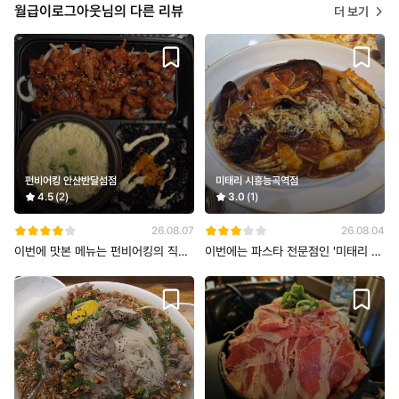
월급이로그아웃님의 다른 리뷰
더 보기
펀비어킹 안산반달섬점
미태리 시흥능곡역점
4.5
(2)
3.0
(1)
26.08.07
26.08.04
이번에 맛본 메뉴는 펀비어킹의 직화
이번에는 파스타 전문점인 '미태리 시
닭발세트를 주문해보았습니다. 전체
흥능곡점'에 방문하여 해물 토마토 파
적인