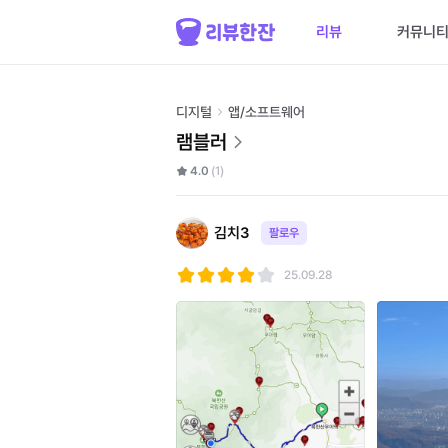
리뷰
커뮤니
디지털
앱/소프트웨어
램블러
4.0
(1)
김치3
팔로우
25.09.28