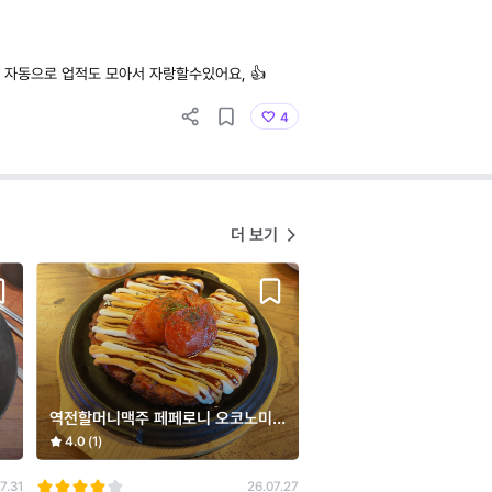
 자동으로 업적도 모아서 자랑할수있어요, 👍
4
더 보기
역전할머니맥주 페페로니 오코노미
야끼
4.0
(1)
7.31
26.07.27