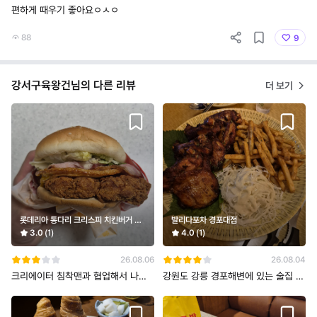
편하게 때우기 좋아요ㅇㅅㅇ
88
9
강서구육왕건님의 다른 리뷰
더 보기
롯데리아 통다리 크리스피 치킨버거 세
발리다포차 경포대점
트(그릭랜치)
3.0
(1)
4.0
(1)
26.08.06
26.08.04
크리에이터 침착맨과 협업해서 나온
강원도 강릉 경포해변에 있는 술집 프
버거로 유명한 롯데리아 통다리 크리
랜차이즈 발리다포차! 메뉴는 치킨스
스피