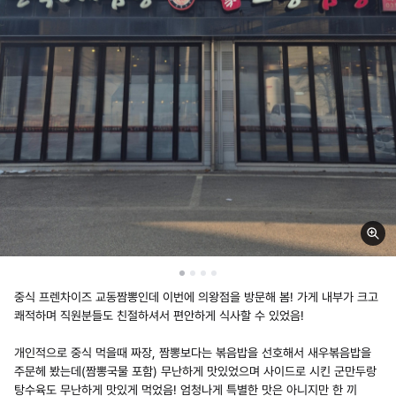
중식 프렌차이즈 교동짬뽕인데 이번에 의왕점을 방문해 봄! 가게 내부가 크고
쾌적하며 직원분들도 친절하셔서 편안하게 식사할 수 있었음!
개인적으로 중식 먹을때 짜장, 짬뽕보다는 볶음밥을 선호해서 새우볶음밥을
주문헤 봤는데(짬뽕국물 포함) 무난하게 맛있었으며 사이드로 시킨 군만두랑
탕수육도 무난하게 맛있게 먹었음! 엄청나게 특별한 맛은 아니지만 한 끼