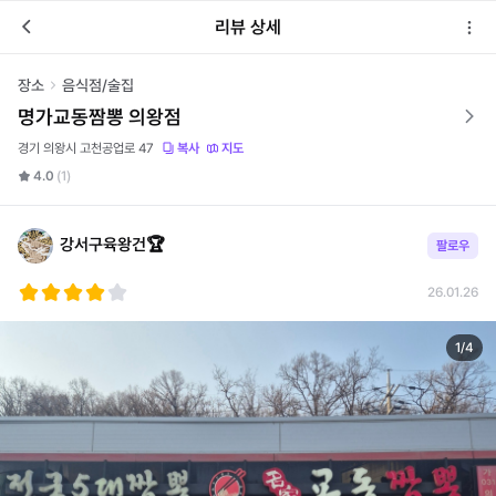
리뷰 상세
장소
음식점/술집
명가교동짬뽕 의왕점
경기 의왕시 고천공업로 47
복사
지도
4.0
(1)
강서구육왕건🏆
팔로우
26.01.26
1
/
4