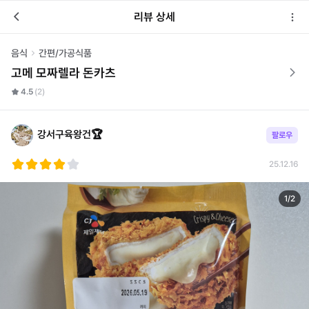
리뷰 상세
음식
간편/가공식품
고메 모짜렐라 돈카츠
4.5
(2)
강서구육왕건🏆
팔로우
25.12.16
1
/
2