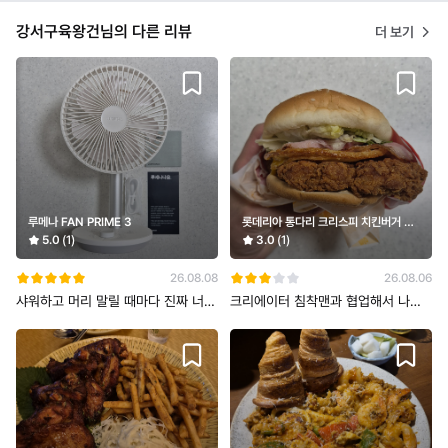
강서구육왕건님의 다른 리뷰
더 보기
루메나 FAN PRIME 3
롯데리아 통다리 크리스피 치킨버거 세
트(그릭랜치)
5.0
(1)
3.0
(1)
26.08.08
26.08.06
샤워하고 머리 말릴 때마다 진짜 너무
크리에이터 침착맨과 협업해서 나온
더워 미쳐버릴 거 같아서 구매한 루
버거로 유명한 롯데리아 통다리 크리
스피