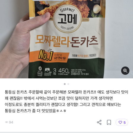
통등심 돈카츠 주문할때 같이 주문해본 모짜렐라 돈카츠!! 얘도 생각보다 맛이
꽤 괜찮음!! 밖에서 사먹는것보단 쪼끔 맛이 덜하지만 가격 생각하면
이정도로도 충분히 퀄리티가 괜찮다고 생각함! 그리고 갠적으로 얘보다는
통등심 돈카츠가 좀 더 맛있었음ㅎㅅㅎ
94
5