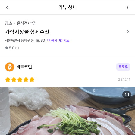
리뷰 상세
장소
음식점/술집
가락시장몰 형제수산
서울특별시 송파구 중대로 80
복사
지도
5.0
(1)
비트코인
팔로우
25.12.11
1
/
1