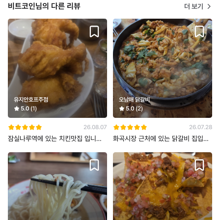
비트코인님의 다른 리뷰
더 보기
유지안호프주점
오남매 닭갈비
5.0
(1)
5.0
(2)
26.08.07
26.07.28
잠실나루역에 있는 치킨맛집 입니다.
화곡시장 근처에 있는 닭갈비 집입니
옛날 방식의 치킨이라 빵가루가 없어
다. 일단 이 가게만의 독보적인 마늘
서