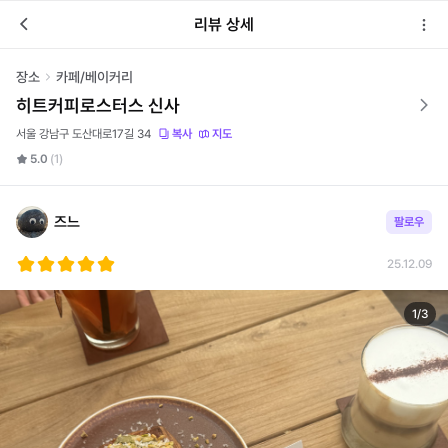
리뷰 상세
장소
카페/베이커리
히트커피로스터스 신사
서울 강남구 도산대로17길 34
복사
지도
5.0
(1)
즈느
팔로우
25.12.09
1
/
3