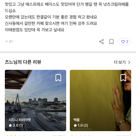
맛있고 그냥 에스프레소 베이스도 맛있어여 단거 땡길 땐 꼭 넛츠크림라떼를
드십쇼
오랜만에 갔는데도 한결같이 기분 좋은 경험 하고 왔네요
신사동에서 갈만한 카페 찾으시면 여기 진짜 강추 드려요
이태원점도 있던데 꼭 가보고 싶네요
81
7
즈느님의 다른 리뷰
더 보기
시드니 피쉬마켓
백룸
3.0
(1)
1.0
(2)