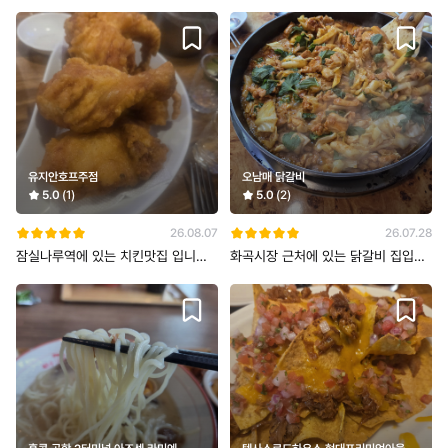
유지안호프주점
오남매 닭갈비
5.0
(1)
5.0
(2)
26.08.07
26.07.28
잠실나루역에 있는 치킨맛집 입니다.
화곡시장 근처에 있는 닭갈비 집입니
옛날 방식의 치킨이라 빵가루가 없어
다. 일단 이 가게만의 독보적인 마늘
서