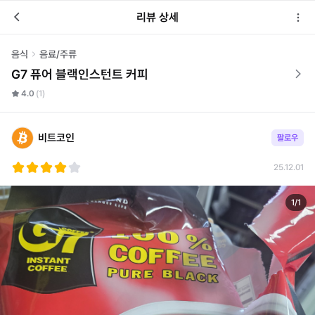
리뷰 상세
음식
음료/주류
G7 퓨어 블랙인스턴트 커피
4.0
(1)
비트코인
팔로우
25.12.01
1
/
1