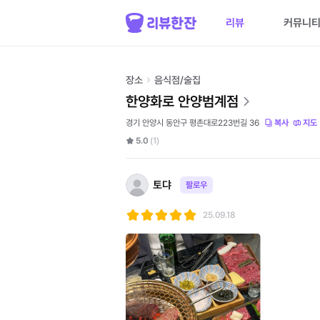
리뷰
커뮤니
장소
음식점/술집
한양화로 안양범계점
경기 안양시 동안구 평촌대로223번길 36
복사
지도
5.0
(1)
토댜
팔로우
25.09.18