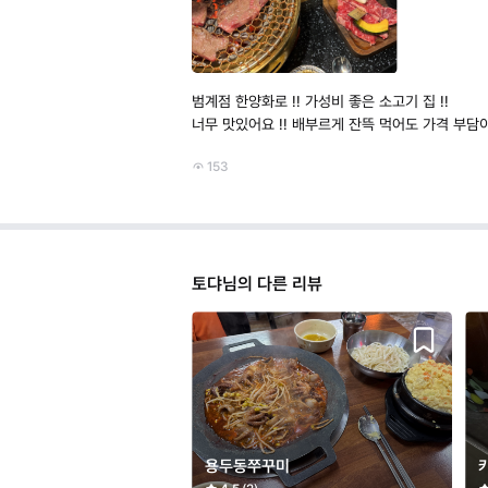
범계점 한양화로 !! 가성비 좋은 소고기 집 !!
너무 맛있어요 !! 배부르게 잔뜩 먹어도 가격 부담
153
토댜님의 다른 리뷰
용두동쭈꾸미