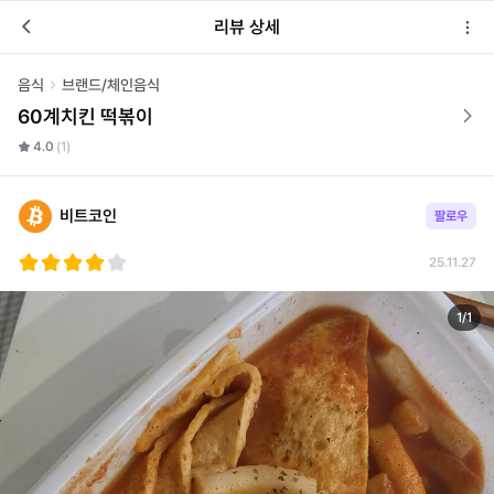
리뷰 상세
음식
브랜드/체인음식
60계치킨 떡볶이
4.0
(1)
비트코인
팔로우
25.11.27
1
/
1