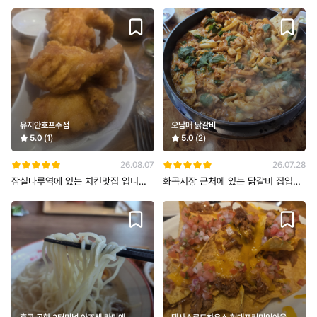
유지안호프주점
오남매 닭갈비
5.0
(1)
5.0
(2)
26.08.07
26.07.28
잠실나루역에 있는 치킨맛집 입니다.
화곡시장 근처에 있는 닭갈비 집입니
옛날 방식의 치킨이라 빵가루가 없어
다. 일단 이 가게만의 독보적인 마늘
서