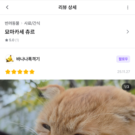
리뷰 상세
반려동물
사료/간식
묘마카세 츄르
5.0
(1)
바나나폭격기
팔로우
25.11.27
1
/
3