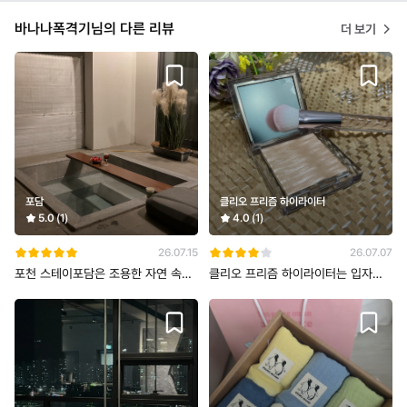
바나나폭격기님의 다른 리뷰
더 보기
포담
클리오 프리즘 하이라이터
5.0
(1)
4.0
(1)
26.07.15
26.07.07
포천 스테이포담은 조용한 자연 속에
클리오 프리즘 하이라이터는 입자가
서 여유롭게 쉬기 좋은 감성 숙소였어
곱고 은은하게 광이 올라와 부담 없이
요