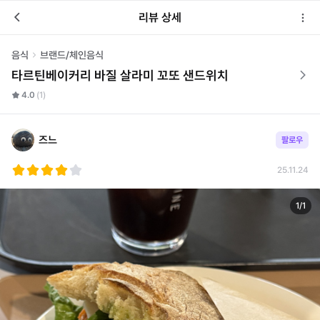
리뷰 상세
음식
브랜드/체인음식
타르틴베이커리 바질 살라미 꼬또 샌드위치
4.0
(1)
즈느
팔로우
25.11.24
1
/
1