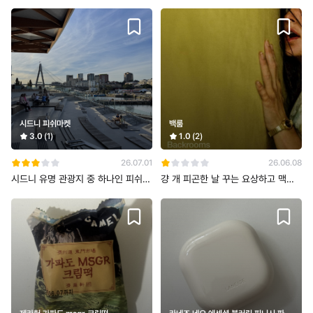
시드니 피쉬마켓
백룸
3.0
(1)
1.0
(2)
26.07.01
26.06.08
시드니 유명 관광지 중 하나인 피쉬마
걍 개 피곤한 날 꾸는 요상하고 맥락
켓이에요 최근에 장소 옮겨서 새로 지
없는 악몽같음