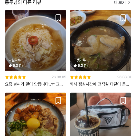
롱두님의 다른 리뷰
더 보기
다원국수
고갯마루
5.0
(1)
5.0
(1)
26.08.05
26.08.01
요즘 날씨가 말이 안됩니다..ㅜ 그래
회사 점심시간에 전직원 다같이 몸보
서 회사점심 시간 다같이 시원하게 초
신겸 능이삼계탕을 먹으러갓습니다
가격은