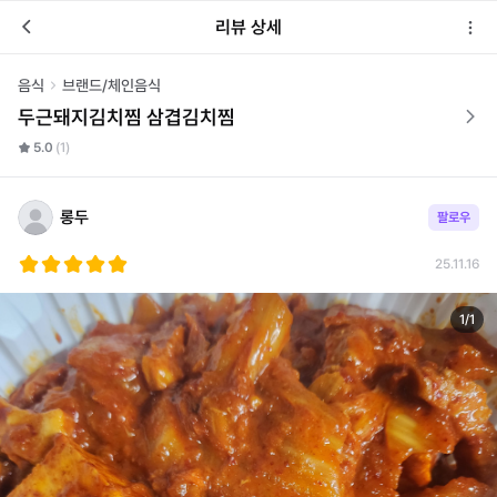
리뷰 상세
음식
브랜드/체인음식
두근돼지김치찜 삼겹김치찜
5.0
(1)
롱두
팔로우
25.11.16
1
/
1