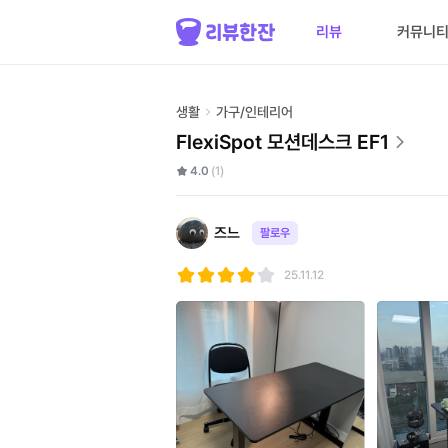
리뷰
커뮤니
생활
가구/인테리어
FlexiSpot 모션데스크 EF1
4.0
(1)
즈느
팔로우
25.11.12