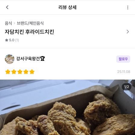
리뷰 상세
음식
브랜드/체인음식
자담치킨 후라이드치킨
5.0
(1)
강서구육왕건🏆
팔로우
25.11.08
1
/
2