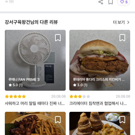
111
5
강서구육왕건님의 다른 리뷰
더 보기
루메나 FAN PRIME 3
롯데리아 통다리 크리스피 치킨버거 세
트(그릭랜치)
5.0
(1)
3.0
(1)
26.08.08
26.08.06
샤워하고 머리 말릴 때마다 진짜 너무
크리에이터 침착맨과 협업해서 나온
더워 미쳐버릴 거 같아서 구매한 루
버거로 유명한 롯데리아 통다리 크리
스피