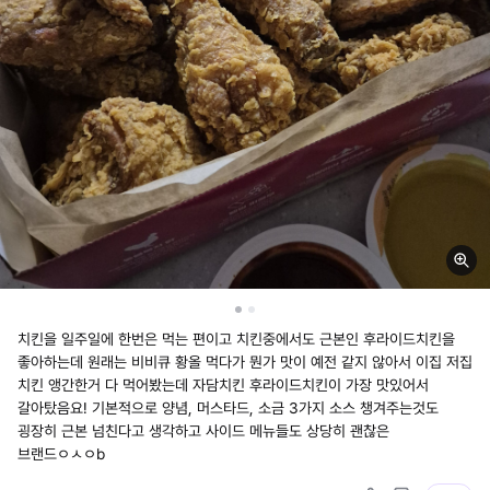
치킨을 일주일에 한번은 먹는 편이고 치킨중에서도 근본인 후라이드치킨을
좋아하는데 원래는 비비큐 황올 먹다가 뭔가 맛이 예전 같지 않아서 이집 저집
치킨 앵간한거 다 먹어봤는데 자담치킨 후라이드치킨이 가장 맛있어서
갈아탔음요! 기본적으로 양념, 머스타드, 소금 3가지 소스 챙겨주는것도
굉장히 근본 넘친다고 생각하고 사이드 메뉴들도 상당히 괜찮은
브랜드ㅇㅅㅇb