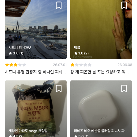
시드니 피쉬마켓
백룸
3.0
(1)
1.0
(2)
26.07.01
26.06.08
시드니 유명 관광지 중 하나인 피쉬마
걍 개 피곤한 날 꾸는 요상하고 맥락
켓이에요 최근에 장소 옮겨서 새로 지
없는 악몽같음
제라헌 가파도 msgr 크림떡
라네즈 네오 에센셜 블러링 피니시 파우
더
4.5
(2)
5.0
(1)