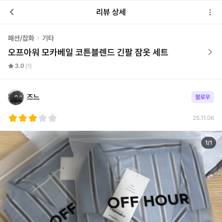
리뷰 상세
패션/잡화
기타
오프아워 모카베일 코튼블렌드 긴팔 잠옷 세트
3.0
(1)
즈느
팔로우
25.11.06
1
/
1