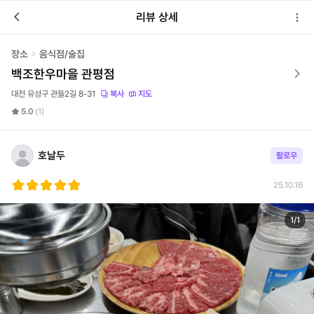
리뷰 상세
장소
음식점/술집
백조한우마을 관평점
대전 유성구 관들2길 8-31
복사
지도
5.0
(1)
호날두
팔로우
25.10.16
1
/
1