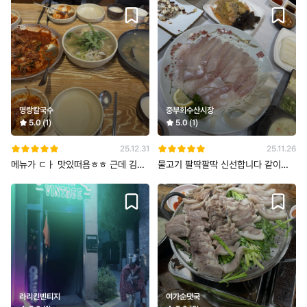
명랑칼국수
중부회수산시장
5.0
(1)
5.0
(1)
25.12.31
25.11.26
메뉴가 ㄷㅏ 맛있떠욤ㅎㅎ 근데 김치
물고기 팔딱팔딱 신선합니다 같이나
가 좀 매워용
오는 스끼도 좋아요 다만 주말에는 웨
이
라리킨빈티지
여가순댓국