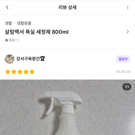
리뷰 상세
생활
생활용품
살림백서 욕실 세정제 800ml
5.0
(1)
강서구육왕건🏆
팔로우
26.06.28
1
/
1