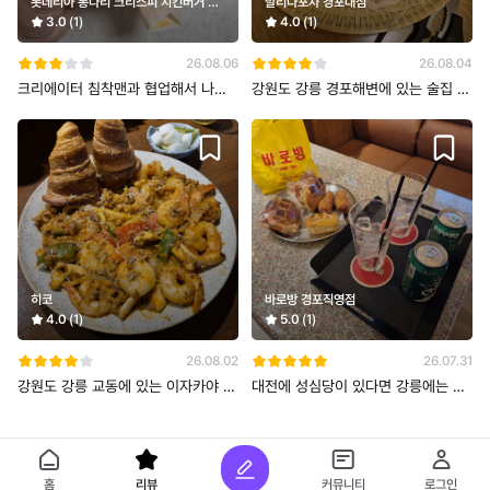
롯데리아 통다리 크리스피 치킨버거 세
발리다포차 경포대점
트(그릭랜치)
3.0
(1)
4.0
(1)
26.08.06
26.08.04
크리에이터 침착맨과 협업해서 나온
강원도 강릉 경포해변에 있는 술집 프
버거로 유명한 롯데리아 통다리 크리
랜차이즈 발리다포차! 메뉴는 치킨스
스피
히코
바로방 경포직영점
4.0
(1)
5.0
(1)
26.08.02
26.07.31
강원도 강릉 교동에 있는 이자카야 히
대전에 성심당이 있다면 강릉에는 바
코! 강릉에서 괜찮은 술집 없나 하
로방이 있다! 강원도 강릉 경포해변
홈
리뷰
커뮤니티
로그인