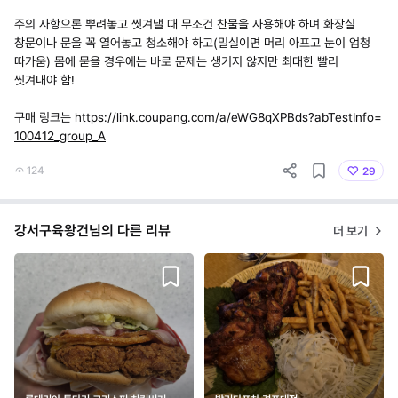
주의 사항으론 뿌려놓고 씻겨낼 때 무조건 찬물을 사용해야 하며 화장실
창문이나 문을 꼭 열어놓고 청소해야 하고(밀실이면 머리 아프고 눈이 엄청
따가움) 몸에 묻을 경우에는 바로 문제는 생기지 않지만 최대한 빨리
씻겨내야 함!
구매 링크는
https://link.coupang.com/a/eWG8qXPBds?abTestInfo=
100412_group_A
124
29
강서구육왕건님의 다른 리뷰
더 보기