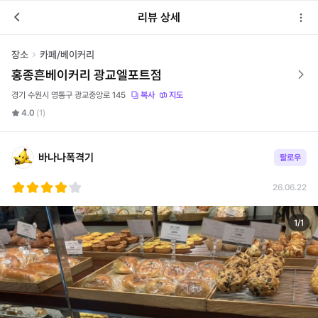
리뷰 상세
장소
카페/베이커리
홍종흔베이커리 광교엘포트점
경기 수원시 영통구 광교중앙로 145
복사
지도
4.0
(1)
바나나폭격기
팔로우
26.06.22
1
/
1