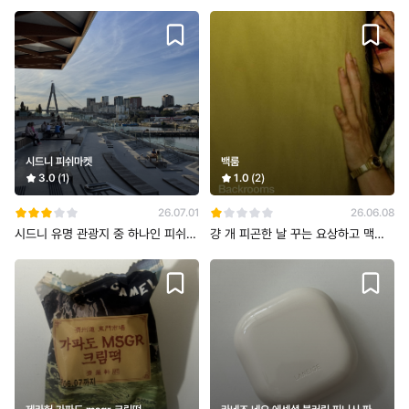
시드니 피쉬마켓
백룸
3.0
(1)
1.0
(2)
26.07.01
26.06.08
시드니 유명 관광지 중 하나인 피쉬마
걍 개 피곤한 날 꾸는 요상하고 맥락
켓이에요 최근에 장소 옮겨서 새로 지
없는 악몽같음