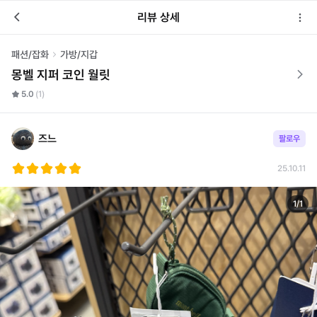
리뷰 상세
패션/잡화
가방/지갑
몽벨 지퍼 코인 월릿
5.0
(1)
즈느
팔로우
25.10.11
1
/
1