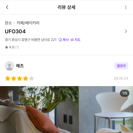
리뷰 상세
장소
카페/베이커리
UFO304
경기 화성시 효행구 비봉면 남이로 221
복사
지도
4.0
(1)
해츠
팔로우
26.05.24
1
/
5