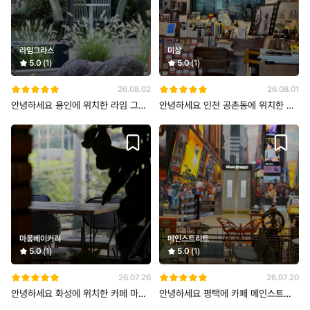
라임그라스
미상
5.0
(1)
5.0
(1)
26.08.02
26.08.01
안녕하세요 용인에 위치한 라임 그라
안녕하세요 인천 공촌동에 위치한 카
스입니다 무더운 더위가 지속되는 화
페 미상입니다 무더위가 지속되는 토
창
마롱베이커리
메인스트리트
5.0
(1)
5.0
(1)
26.07.26
26.07.20
안녕하세요 화성에 위치한 카페 마롱
안녕하세요 평택에 카페 메인스트리
입니다 무더운 폭염이 시작되며 엄청
트입니다 맑은 날에 이어 다시 우중충