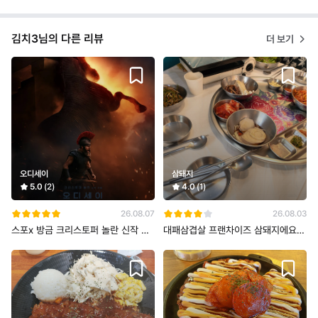
김치3님의 다른 리뷰
더 보기
오디세이
삼돼지
5.0
(2)
4.0
(1)
26.08.07
26.08.03
스포x 방금 크리스토퍼 놀란 신작 오
대패삼겹살 프랜차이즈 삼돼지에요
디세이 IMAX로 때리고 나왔는데 와
화곡동 근처에서 가장 저렴하게 냉삼
을 먹