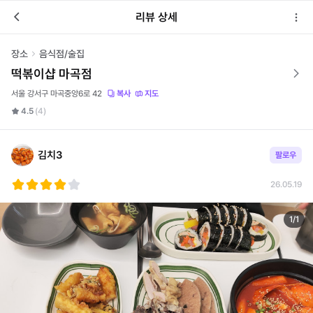
리뷰 상세
장소
음식점/술집
떡볶이샵 마곡점
서울 강서구 마곡중앙6로 42
복사
지도
4.5
(4)
김치3
팔로우
26.05.19
1
/
1